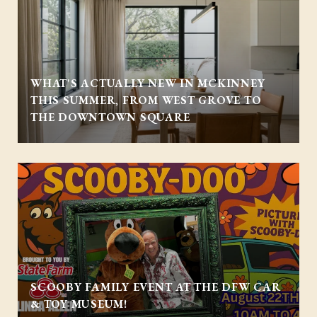
WHAT'S ACTUALLY NEW IN MCKINNEY
THIS SUMMER, FROM WEST GROVE TO
THE DOWNTOWN SQUARE
SCOOBY FAMILY EVENT AT THE DFW CAR
& TOY MUSEUM!